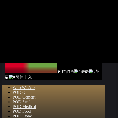
阿拉伯语
法语
英
语
简体中文
Who We Are
POD Oil
POD Cement
POD Steel
POD Medical
POD Food
POD Stone